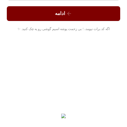
ادامه
اگه کد برات نیومد، ؛ بی زحمت پوشه اسپم گوشی رو یه چک کنید. ✨