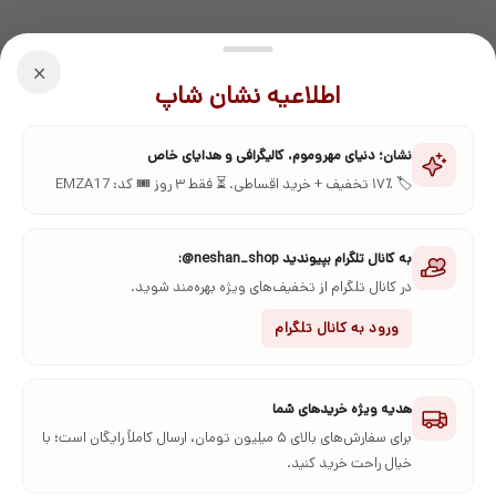
اعتماد شما، اعتبار ماست
×
اطلاعیه نشان شاپ
نشان؛ دنیای مهروموم، کالیگرافی و هدایای خاص
🏷️ ۱۷٪ تخفیف + خرید اقساطی. ⏳ فقط ۳ روز 🎟️ کد: EMZA17
به کانال تلگرام بپیوندید neshan_shop@:
در کانال تلگرام از تخفیف‌های ویژه بهره‌مند شوید.
ورود به کانال تلگرام
صفحه اصلی
فروشگاه
بلاگ
کاتالوگ رنگ موم‌
درباره ما
تماس با ما
پیگیری سفارش
مرجوعی کالا
هدیه ویژه خریدهای شما
برای سفارش‌های بالای ۵ میلیون تومان، ارسال کاملاً رایگان است؛ با
خیال راحت خرید کنید.
تمام حقوق مادی و معنوی برای فروشگاه اینترنتی نشان محفوظ است.