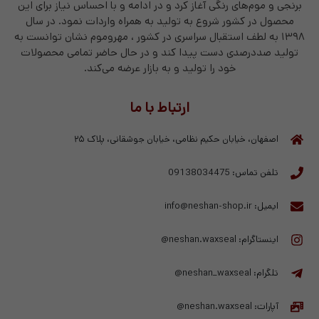
برنجی و موم‌های رنگی آغاز کرد و در ادامه و با احساس نیاز برای این
محصول در کشور شروع به تولید به همراه واردات نمود. در سال
۱۳۹۸ به لطف استقبال سراسری در کشور ، مهروموم نشان توانست به
تولید صد‌درصدی دست پیدا کند و در حال حاضر تمامی محصولات
خود را تولید و به بازار عرضه می‌کند.
ارتباط با ما
اصفهان، خیابان حکیم نظامی، خیابان جوشقانی، پلاک ۲۵
تلفن تماس: 09138034475
ایمیل: info@neshan-shop.ir
اینستاگرام: neshan.waxseal@
تلگرام: neshan_waxseal@
آپارات: neshan.waxseal@