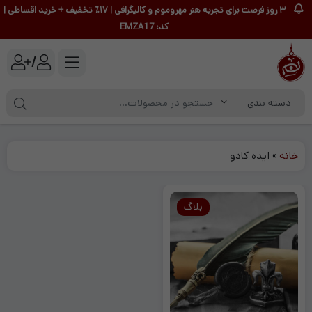
۳ روز فرصت برای تجربه هنر مهروموم و کالیگرافی | ۱۷٪ تخفیف + خرید اقساطی |
کد: EMZA17
/
خانه
»
ایده کادو
بلاگ