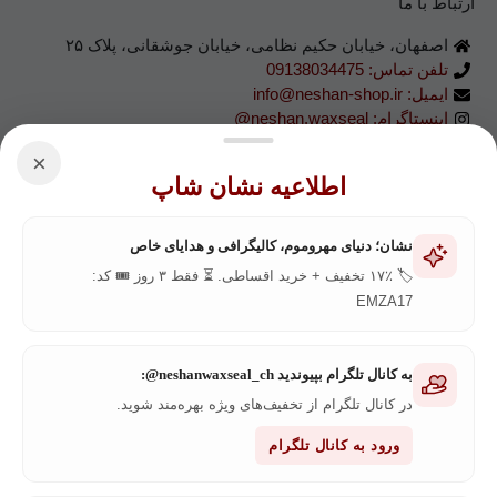
ارتباط با ما
اصفهان، خیابان حکیم نظامی، خیابان جوشقانی، پلاک ۲۵
تلفن تماس: 09138034475
ایمیل: info@neshan-shop.ir
اینستاگرام: neshan.waxseal@
تلگرام: neshan_waxseal@
×
آپارات: neshan.waxseal@
اطلاعیه نشان شاپ
اعتماد شما، اعتبار ماست
نشان؛ دنیای مهروموم، کالیگرافی و هدایای خاص
🏷️ ۱۷٪ تخفیف + خرید اقساطی. ⏳ فقط ۳ روز 🎟️ کد:
EMZA17
به کانال تلگرام بپیوندید neshanwaxseal_ch@:
در کانال تلگرام از تخفیف‌های ویژه بهره‌مند شوید.
ورود به کانال تلگرام
صفحه اصلی
فروشگاه
بلاگ
کاتالوگ رنگ موم‌
درباره ما
تماس با ما
پیگیری سفارش
مرجوعی کالا