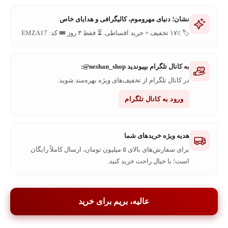
نشان؛ دنیای مهروموم، کالیگرافی و هدایای خاص
🏷️ ۱۷٪ تخفیف + خرید اقساطی. ⏳ فقط ۳ روز 🎟️ کد: EMZA17
۹۵٪
رضایت کاربران
به کانال تلگرام بپیوندید neshan_shop@:
درباره ما
در کانال تلگرام از تخفیف‌های ویژه بهره‌مند شوید.
شرکت مهروموم
از سال ۱۳۹۶ فعالیت خود را با واردات مهرهای
نشان
ورود به کانال تلگرام
برنجی و موم‌های رنگی آغاز کرد و در ادامه و با احساس نیاز برای این
محصول در کشور شروع به تولید به همراه واردات نمود. در سال ۱۳۹۸ به
لطف استقبال سراسری در کشور ، مهروموم نشان توانست به تولید
هدیه ویژه خریدهای شما
صد‌درصدی دست پیدا کند و در حال حاضر تمامی محصولات خود را تولید
برای سفارش‌های بالای ۵ میلیون تومان، ارسال کاملاً رایگان
و به بازار عرضه می‌کند.
است؛ با خیال راحت خرید کنید.
ارتباط با ما
عالیه، بریم برای خرید
0
بازگشت
خرید
سبد خرید