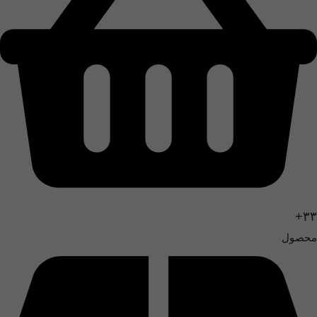
۳۳+
محصول