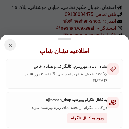
اصفهان، خیابان حکیم نظامی، خیابان جوشقانی، پلاک ۲۵
تلفن تماس: 09138034475
ایمیل: info@neshan-shop.ir
اینستاگرام: neshan.waxseal@
تلگرام: neshan_waxseal@
آپارات: neshan.waxseal@
×
اطلاعیه نشان شاپ
اعتماد شما، اعتبار ماست
نشان؛ دنیای مهروموم، کالیگرافی و هدایای خاص
🏷️ ۱۷٪ تخفیف + خرید اقساطی. ⏳ فقط ۳ روز 🎟️ کد:
EMZA17
به کانال تلگرام بپیوندید neshan_shop@:
در کانال تلگرام از تخفیف‌های ویژه بهره‌مند شوید.
ورود به کانال تلگرام
صفحه اصلی
فروشگاه
بلاگ
کاتالوگ رنگ موم‌
درباره ما
تماس با ما
پیگیری سفارش
مرجوعی کالا