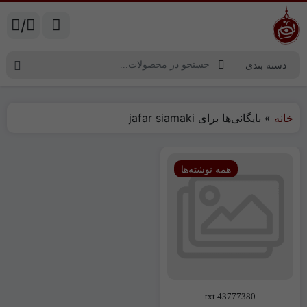
/
خانه
»
بایگانی‌ها برای jafar siamaki
همه نوشته‌ها
43777380.txt